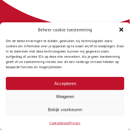
Beheer cookie toestemming
Om de beste ervaringen te bieden, gebruiken wij technologieën zoals
A. Dekenlaan 2
cookies om informatie over je apparaat op te slaan en/of te raadplegen. Door
1403HH Bussum
in te stemmen met deze technologieën kunnen wij gegevens zoals
surfgedrag of unieke ID's op deze site verwerken. Als je geen toestemming
035 6927676
geeft of uw toestemming intrekt, kan dit een nadelige invloed hebben op
info-df@gsf.nl
bepaalde functies en mogelijkheden.
Accepteren
Weigeren
Bekijk voorkeuren
Cookiebeleid
Privacy