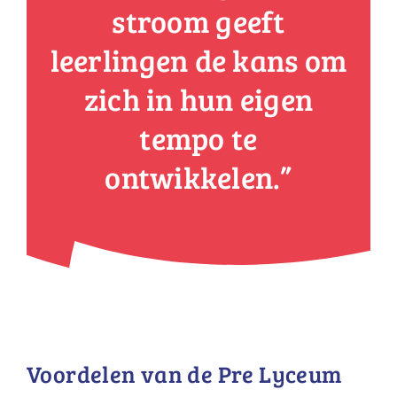
stroom geeft
leerlingen de kans om
zich in hun eigen
tempo te
ontwikkelen.”
Voordelen van de Pre Lyceum