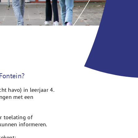
 Fontein?
t havo) in leerjaar 4.
ingen met een
 toelating of
 kunnen informeren.
tekent: