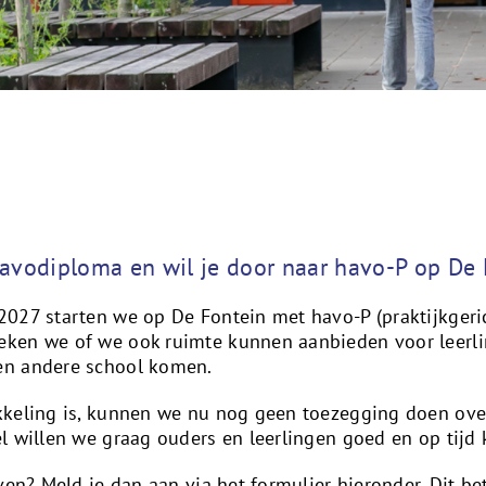
e mavodiploma en wil je door naar havo-P op De
027 starten we op De Fontein met havo-P (praktijkgerich
ken we of we ook ruimte kunnen aanbieden voor leerl
en andere school komen.
keling is, kunnen we nu nog geen toezegging doen over
l willen we graag ouders en leerlingen goed en op tijd
ven? Meld je dan aan via het formulier hieronder. Dit be