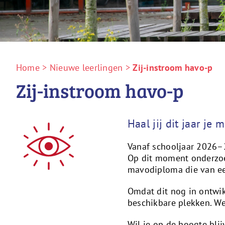
Home
>
Nieuwe leerlingen
>
Zij-instroom havo-p
Zij-instroom havo-p
Haal jij dit jaar j
Vanaf schooljaar 2026–2
Op dit moment onderzoe
mavodiploma die van e
Omdat dit nog in ontwik
beschikbare plekken. We
Wil je op de hoogte blij